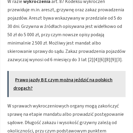
W razie
wykroczenia
art. 87 Kodeksu wykroczeń
przewiduje m.in. areszt, grzywnę oraz zakaz prowadzenia
pojazdów. Areszt bywa wskazywany w przedziale od 5 do
30 dni. Grzywna w źródłach opisywana jest widełkowo od
50 zł do 5 000 zł, przy czym nowsze opisy podają
minimalnie 2 500 zł. Możliwy jest mandat albo
skierowanie sprawy do sądu. Zakaz prowadzenia pojazdów
zazwyczaj wynosi od 6 miesięcy do 3 lat [2][4][6][8][9][3].
Prawo jazdy B E czym można jeździć na polskich
drogach?
W sprawach wykroczeniowych organy mogą zakończyć
sprawę na etapie mandatu albo prowadzić postępowanie
sądowe. Długość zakazu i wysokość grzywny zależą od
okoliczności, przy czym podstawowym punktem