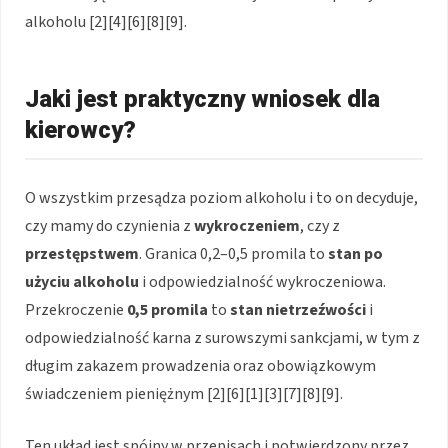
alkoholu [2][4][6][8][9].
Jaki jest praktyczny wniosek dla
kierowcy?
O wszystkim przesądza poziom alkoholu i to on decyduje,
czy mamy do czynienia z
wykroczeniem
, czy z
przestępstwem
. Granica 0,2–0,5 promila to
stan po
użyciu alkoholu
i odpowiedzialność wykroczeniowa.
Przekroczenie
0,5 promila
to
stan nietrzeźwości
i
odpowiedzialność karna z surowszymi sankcjami, w tym z
długim zakazem prowadzenia oraz obowiązkowym
świadczeniem pieniężnym [2][6][1][3][7][8][9].
Ten układ jest spójny w przepisach i potwierdzony przez