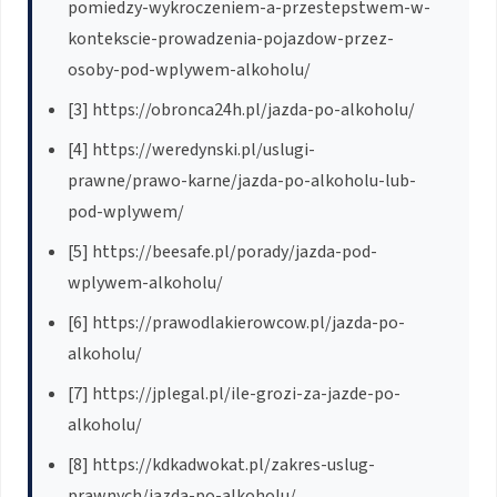
pomiedzy-wykroczeniem-a-przestepstwem-w-
kontekscie-prowadzenia-pojazdow-przez-
osoby-pod-wplywem-alkoholu/
[3] https://obronca24h.pl/jazda-po-alkoholu/
[4] https://weredynski.pl/uslugi-
prawne/prawo-karne/jazda-po-alkoholu-lub-
pod-wplywem/
[5] https://beesafe.pl/porady/jazda-pod-
wplywem-alkoholu/
[6] https://prawodlakierowcow.pl/jazda-po-
alkoholu/
[7] https://jplegal.pl/ile-grozi-za-jazde-po-
alkoholu/
[8] https://kdkadwokat.pl/zakres-uslug-
prawnych/jazda-po-alkoholu/