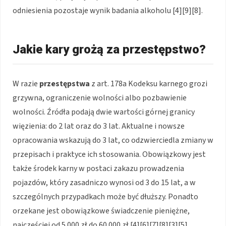
odniesienia pozostaje wynik badania alkoholu [4][9][8].
Jakie kary grożą za przestępstwo?
W razie
przestępstwa
z art. 178a Kodeksu karnego grozi
grzywna, ograniczenie wolności albo pozbawienie
wolności. Źródła podają dwie wartości górnej granicy
więzienia: do 2 lat oraz do 3 lat. Aktualne i nowsze
opracowania wskazują do 3 lat, co odzwierciedla zmiany w
przepisach i praktyce ich stosowania. Obowiązkowy jest
także środek karny w postaci zakazu prowadzenia
pojazdów, który zasadniczo wynosi od 3 do 15 lat, a w
szczególnych przypadkach może być dłuższy. Ponadto
orzekane jest obowiązkowe świadczenie pieniężne,
najczęściej od 5 000 zł do 60 000 zł [4][6][7][8][3][5].