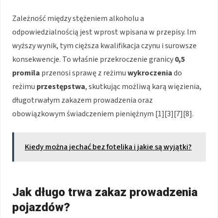
Zależność między stężeniem alkoholu a
odpowiedzialnością jest wprost wpisana w przepisy. Im
wyższy wynik, tym cięższa kwalifikacja czynu i surowsze
konsekwencje. To właśnie przekroczenie granicy
0,5
promila
przenosi sprawę z reżimu
wykroczenia
do
reżimu
przestępstwa
, skutkując możliwą karą więzienia,
długotrwałym zakazem prowadzenia oraz
obowiązkowym świadczeniem pieniężnym [1][3][7][8].
Kiedy można jechać bez fotelika i jakie są wyjątki?
Jak długo trwa zakaz prowadzenia
pojazdów?