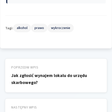
Tagi:
alkohol
prawo
wykroczenie
Nawigacja
wpisu
POPRZEDNI WPIS
Jak zgłosić wynajem lokalu do urzędu
skarbowego?
NASTĘPNY WPIS