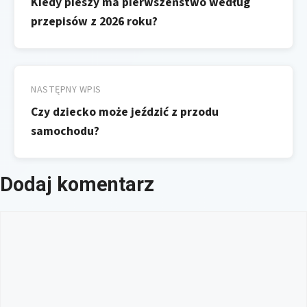
Kiedy pieszy ma pierwszeństwo według
przepisów z 2026 roku?
NASTĘPNY WPIS
Czy dziecko może jeździć z przodu
samochodu?
Dodaj komentarz
Komentarz