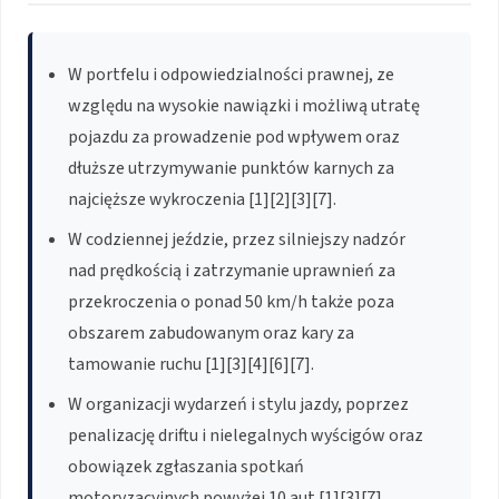
W portfelu i odpowiedzialności prawnej, ze
względu na wysokie nawiązki i możliwą utratę
pojazdu za prowadzenie pod wpływem oraz
dłuższe utrzymywanie punktów karnych za
najcięższe wykroczenia [1][2][3][7].
W codziennej jeździe, przez silniejszy nadzór
nad prędkością i zatrzymanie uprawnień za
przekroczenia o ponad 50 km/h także poza
obszarem zabudowanym oraz kary za
tamowanie ruchu [1][3][4][6][7].
W organizacji wydarzeń i stylu jazdy, poprzez
penalizację driftu i nielegalnych wyścigów oraz
obowiązek zgłaszania spotkań
motoryzacyjnych powyżej 10 aut [1][3][7].