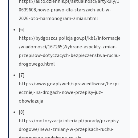
https://auto.dziennik.pl/aktualnosci/artykuly/1
0639608,nowe-prawo-dla-starszych-aut-w-
2026-oto-harmonogram-zmian.html
[6]
https://bydgoszcz.policja.gov.pl/kb1/informacje
/wiadomosci/167265,Wybrane-aspekty-zmian-
przepisow-dotyczacych-bezpieczenstwa-ruchu-
drogowego.html
[7]
https://www.gov.pl/web/sprawiedliwosc/bezpi
eczniej-na-drogach-nowe-przepisy-juz-
obowiazuja
[8]
https://motoryzacja.interia.pl/porady/przepisy-
drogowe/news-zmiany-w-przepisach-ruchu-