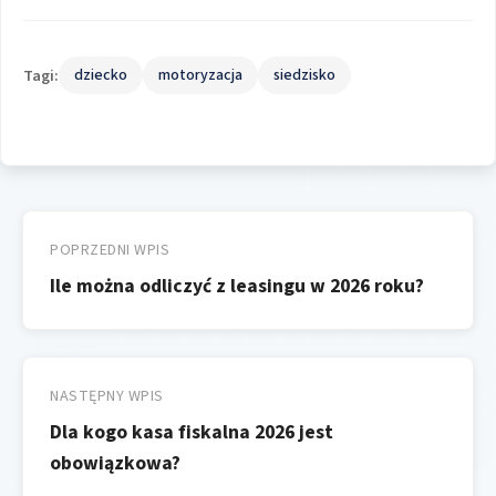
Tagi:
dziecko
motoryzacja
siedzisko
Nawigacja
wpisu
POPRZEDNI WPIS
Ile można odliczyć z leasingu w 2026 roku?
NASTĘPNY WPIS
Dla kogo kasa fiskalna 2026 jest
obowiązkowa?