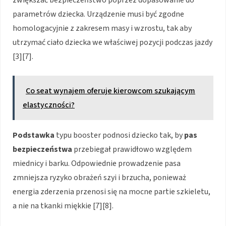
zwiększać bezpieczeństwo poprzez dopasowanie do
parametrów dziecka. Urządzenie musi być zgodne
homologacyjnie z zakresem masy i wzrostu, tak aby
utrzymać ciało dziecka we właściwej pozycji podczas jazdy
[3][7].
Co seat wynajem oferuje kierowcom szukającym
elastyczności?
Podstawka
typu booster podnosi dziecko tak, by
pas
bezpieczeństwa
przebiegał prawidłowo względem
miednicy i barku. Odpowiednie prowadzenie pasa
zmniejsza ryzyko obrażeń szyi i brzucha, ponieważ
energia zderzenia przenosi się na mocne partie szkieletu,
a nie na tkanki miękkie [7][8].