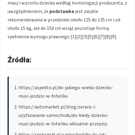
masy i wzrostu dziecka według homologacji producenta, z
uwzględnieniem, że
podstawka
jest zwykle
rekomendowana w przedziale około 125 do 135 cm i od
około 15 kg, ale do 150 cm wciąż pozostaje formą
spełnienia wymogu prawnego [1][2][3][5][6][7][8][9].
Źródła:
https://aspekto.pl/do-jakiego-wieku-dziecko-
musi-jezdzic-w-foteliku
https://automarket.pl/blog/serwis-i-
uzytkowanie-samochodu/do-kiedy-dziecko-
musi-jezdzic-w-foteliku-aktualne-przepisy
https://rankomat.pl/samochod/do-ilu-lat-