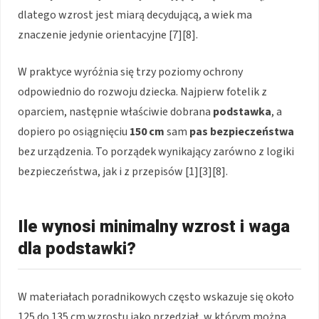
dlatego wzrost jest miarą decydującą, a wiek ma
znaczenie jedynie orientacyjne [7][8].
W praktyce wyróżnia się trzy poziomy ochrony
odpowiednio do rozwoju dziecka. Najpierw fotelik z
oparciem, następnie właściwie dobrana
podstawka
, a
dopiero po osiągnięciu
150 cm
sam
pas bezpieczeństwa
bez urządzenia. To porządek wynikający zarówno z logiki
bezpieczeństwa, jak i z przepisów [1][3][8].
Ile wynosi minimalny wzrost i waga
dla podstawki?
W materiałach poradnikowych często wskazuje się około
125 do 135 cm wzrostu jako przedział, w którym można