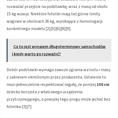
rozważać przejście na podstawkę, wraz z masą od około
15 kg wzwyż. Niektóre foteliki mają też górne limity
wagowe w okolicach 36 kg, wynikające z homologacji
konkretnego modelu [2][5][6][8][9].
Co to jest wynajem długoterminowy samochodów
i kiedy warto go rozważyć?
Dobór podstawki wymaga zawsze zgrania wzrostu i masy
z zakresem określonym przez producenta. Ustalenie to
musi jednocześnie respektować regułę, że poniżej
150 cm
dziecko korzysta z właściwego urządzenia
przytrzymującego, a powyżej tego progu może jechać bez
fotelika [3][7].