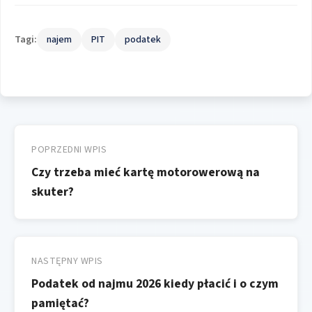
Tagi:
najem
PIT
podatek
Nawigacja
wpisu
POPRZEDNI WPIS
Czy trzeba mieć kartę motorowerową na
skuter?
NASTĘPNY WPIS
Podatek od najmu 2026 kiedy płacić i o czym
pamiętać?