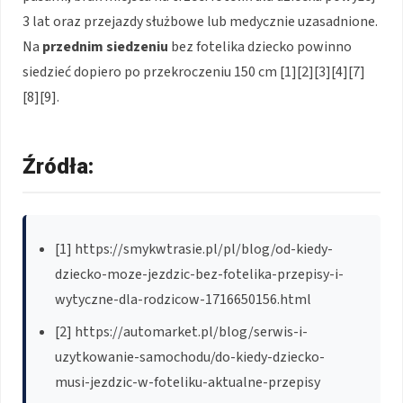
3 lat oraz przejazdy służbowe lub medycznie uzasadnione.
Na
przednim siedzeniu
bez fotelika dziecko powinno
siedzieć dopiero po przekroczeniu 150 cm [1][2][3][4][7]
[8][9].
Źródła:
[1] https://smykwtrasie.pl/pl/blog/od-kiedy-
dziecko-moze-jezdzic-bez-fotelika-przepisy-i-
wytyczne-dla-rodzicow-1716650156.html
[2] https://automarket.pl/blog/serwis-i-
uzytkowanie-samochodu/do-kiedy-dziecko-
musi-jezdzic-w-foteliku-aktualne-przepisy