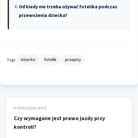
Od kiedy nie trzeba używać fotelika podczas
przewożenia dziecka?
Tagi:
dziecko
fotelik
przepisy
Nawigacja
wpisu
POPRZEDNI WPIS
Czy wymagane jest prawo jazdy przy
kontroli?