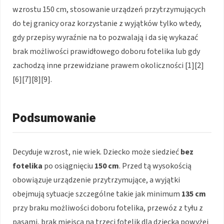
wzrostu 150 cm, stosowanie urządzeń przytrzymujących
do tej granicy oraz korzystanie z wyjątków tylko wtedy,
gdy przepisy wyraźnie na to pozwalają i da się wykazać
brak możliwości prawidłowego doboru fotelika lub gdy
zachodzą inne przewidziane prawem okoliczności [1][2]
[6][7][8][9].
Podsumowanie
Decyduje wzrost, nie wiek. Dziecko może siedzieć
bez
fotelika
po osiągnięciu
150 cm
. Przed tą wysokością
obowiązuje urządzenie przytrzymujące, a wyjątki
obejmują sytuacje szczególne takie jak minimum
135 cm
przy braku możliwości doboru fotelika, przewóz z tyłu z
pasami, brak miejsca na trzeci fotelik dla dziecka powyżej