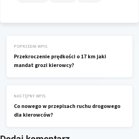
Nawigacja
wpisu
POPRZEDNI WPIS
Przekroczenie prędkości o 17 km jaki
mandat grozi kierowcy?
NASTĘPNY WPIS
Co nowego w przepisach ruchu drogowego
dla kierowców?