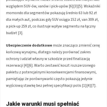
względem SUV-ów, vanów i pick-upów [6][3][5]. Wskaźniki
momondo dla segmentów pokazują średnio 63 lub 92 zł
dla małych aut, podczas gdy SUV osiąga 152 zł, van 309 zł,
a pick-up 259 zł, co ilustruje wpływ segmentu na łączny
budżet [3].
Ubezpieczenie dodatkowe
może znacząco zmienić cenę
końcową wynajmu, dlatego należy porównać zakres
ochrony i udział własny w szkodzie przed finalizacją
rezerwacji [4][6]. Warto zestawić koszt rozszerzonego
pakietu z potencjalnymi konsekwencjami finansowymi,
pamiętając że porównywarki często pokazują jedynie
wyjściową stawkę bez pełnej specyfikacji polis [1][4][7].
Jakie warunki musi spełniać