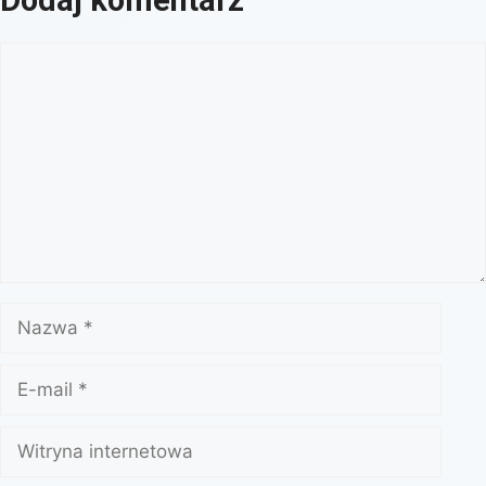
Dodaj komentarz
Komentarz
Nazwa
E-
mail
Witryna
internetowa