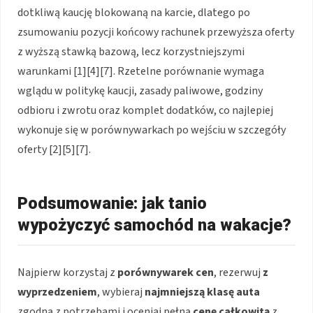
dotkliwą kaucję blokowaną na karcie, dlatego po
zsumowaniu pozycji końcowy rachunek przewyższa oferty
z wyższą stawką bazową, lecz korzystniejszymi
warunkami [1][4][7]. Rzetelne porównanie wymaga
wglądu w politykę kaucji, zasady paliwowe, godziny
odbioru i zwrotu oraz komplet dodatków, co najlepiej
wykonuje się w porównywarkach po wejściu w szczegóły
oferty [2][5][7].
Podsumowanie: jak tanio
wypożyczyć samochód na wakacje?
Najpierw korzystaj z
porównywarek cen
, rezerwuj
z
wyprzedzeniem
, wybieraj
najmniejszą klasę auta
zgodną z potrzebami i oceniaj pełną
cenę całkowitą
z