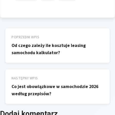
Nawigacja
wpisu
POPRZEDNI WPIS
Od czego zależy ile kosztuje leasing
samochodu kalkulator?
NASTĘPNY WPIS
Co jest obowiązkowe w samochodzie 2026
według przepisów?
Dodaj komentarz