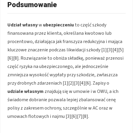
Podsumowanie
Udział własny
w
ubezpieczeniu
to część szkody
finansowana przez klienta, określana kwotowo lub
procentowo, działająca jak franszyza redukcyjna i mająca
kluczowe znaczenie podczas likwidacji szkody [1][3][4][5]
[6][8]. Rozwiązanie to obniża składkę, ponieważ przenosi
część ryzyka na ubezpieczonego, ale jednocześnie
zmniejsza wysokość wypłaty przy szkodzie, zwłaszcza
przy drobnych zdarzeniach [1][2][3][4][6]. Zapisy o
udziale własnym
znajdują się w umowie i w OWU, a ich
świadome dobranie pozwala lepiej zbalansować cenę
polisy z zakresem ochrony, szczególnie w AC oraz w
umowach flotowych i najmu [3][6][7][8].