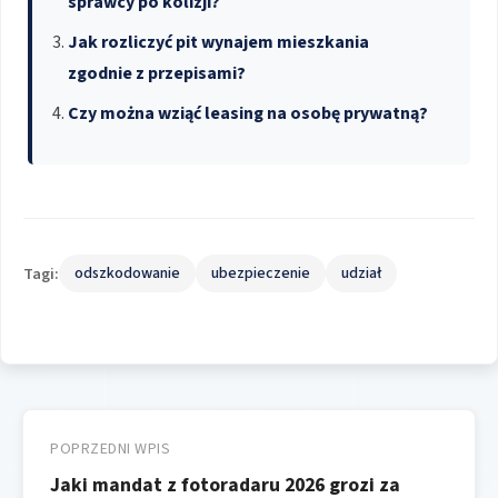
sprawcy po kolizji?
Jak rozliczyć pit wynajem mieszkania
zgodnie z przepisami?
Czy można wziąć leasing na osobę prywatną?
Tagi:
odszkodowanie
ubezpieczenie
udział
Nawigacja
wpisu
POPRZEDNI WPIS
Jaki mandat z fotoradaru 2026 grozi za