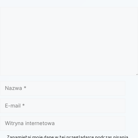
Komentarz
Nazwa
E-
mail
Witryna
internetowa
Zapamiętaj moje dane w tej przeglądarce podczas pisania