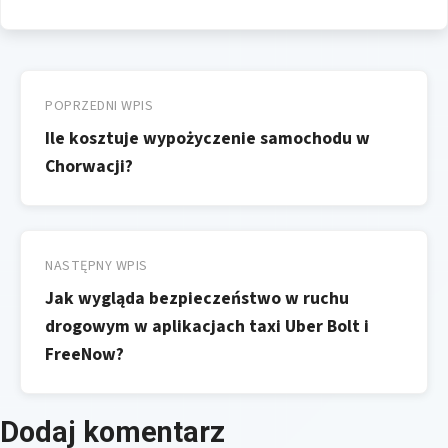
Nawigacja
wpisu
POPRZEDNI WPIS
Ile kosztuje wypożyczenie samochodu w
Chorwacji?
NASTĘPNY WPIS
Jak wygląda bezpieczeństwo w ruchu
drogowym w aplikacjach taxi Uber Bolt i
FreeNow?
Dodaj komentarz